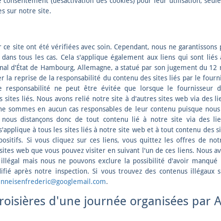
consentement (désactivation des cookies) pour leur utilisation, seule
s sur notre site.
 ce site ont été vérifiées avec soin. Cependant, nous ne garantissons
 dans tous les cas. Cela s'applique également aux liens qui sont lié
bunal d'État de Hambourg, Allemagne, a statué par son jugement du 12 m
r la reprise de la responsabilité du contenu des sites liés par le fourni
de responsabilité ne peut être évitée que lorsque le fournisseur du
sites liés. Nous avons relié notre site à d'autres sites web via des li
 ne sommes en aucun cas responsables de leur contenu puisque nous 
nous distançons donc de tout contenu lié à notre site via des lie
'applique à tous les sites liés à notre site web et à tout contenu des s
ositifs. Si vous cliquez sur ces liens, vous quittez les offres de no
sites web que vous pouvez visiter en suivant l'un de ces liens. Nous a
 illégal mais nous ne pouvons exclure la possibilité d'avoir manqué
fié après notre inspection. Si vous trouvez des contenus illégaux su
enneisenfrederic@googlemail.com
.
roisières d'une journée organisées par Al