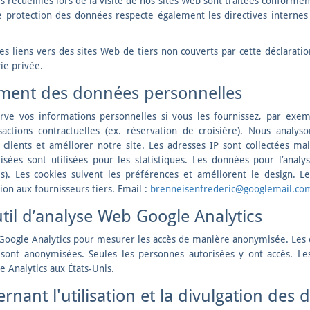
 recueillies lors de la visite de nos sites Web sont traitées conformé
e protection des données respecte également les directives internes 
s liens vers des sites Web de tiers non couverts par cette déclaration
ie privée.
tement des données personnelles
rve vos informations personnelles si vous les fournissez, par exemp
actions contractuelles (ex. réservation de croisière). Nous analys
lients et améliorer notre site. Les adresses IP sont collectées mai
ées sont utilisées pour les statistiques. Les données pour l’analy
). Les cookies suivent les préférences et améliorent le design. Le
on aux fournisseurs tiers. Email :
brenneisenfrederic@googlemail.co
outil d’analyse Web Google Analytics
se Google Analytics pour mesurer les accès de manière anonymisée. Les
 sont anonymisées. Seules les personnes autorisées y ont accès. L
 Analytics aux États-Unis.
rnant l'utilisation et la divulgation des