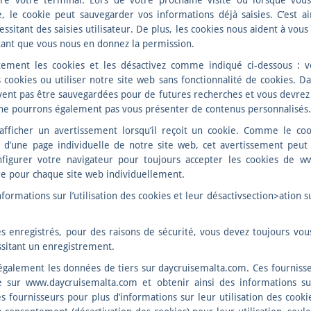
re votre terminal. Lors de votre prochaine visite ou lorsque vous
 le cookie peut sauvegarder vos informations déjà saisies. C’est ain
cessitant des saisies utilisateur. De plus, les cookies nous aident à vo
tant que vous nous en donnez la permission.
itement les cookies et les désactivez comme indiqué ci-dessous : 
cookies ou utiliser notre site web sans fonctionnalité de cookies. Da
ent pas être sauvegardées pour de futures recherches et vous devrez 
 ne pourrons également pas vous présenter de contenus personnalisés.
afficher un avertissement lorsqu’il reçoit un cookie. Comme le cooki
d’une page individuelle de notre site web, cet avertissement peut
gurer votre navigateur pour toujours accepter les cookies de w
e pour chaque site web individuellement.
formations sur l’utilisation des cookies et leur désactivsection>atio
enregistrés, pour des raisons de sécurité, vous devez toujours vou
ssitant un enregistrement.
t également les données de tiers sur daycruisemalta.com. Ces fournisse
e sur www.daycruisemalta.com et obtenir ainsi des informations sur
s fournisseurs pour plus d’informations sur leur utilisation des cook