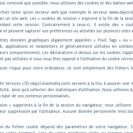
ssi convivial que possible, nous utilisons des cookies et des balises we
fichier texte qu’un serveur web (par exemple le serveur www.daycru
ez un site web. Les « cookies de session » expirent à la fin de la se
pendant cette session. Contrairement à ceux-ci, il existe des « co
l et peuvent capturer vos préférences ou activités sur plusieurs sites 
tites données graphiques (également appelées « Pixel Tags » ou « G
b, applications et newsletters et généralement utilisées en combi
t leurs comportements. Les déclarations ci-dessus sur les cookies s’ap
nt pas utilisées si vous vous êtes opposé à l’utilisation du cookie corr
ucun risque pour votre ordinateur, ce sont simplement des fichiers
acht Services LTD (daycruisemalta.com) servent à la fois à assurer une n
cité, ainsi qu’à collecter des statistiques d’utilisation. Nous utilisons
 la base de vos contenus personnalisés.
sion » supprimés à la fin de la session du navigateur, nous utilison
leur suppression par l’utilisateur. Aucune donnée personnelle n’est sto
on du fichier cookie dépend des paramètres de votre navigateur. Si 