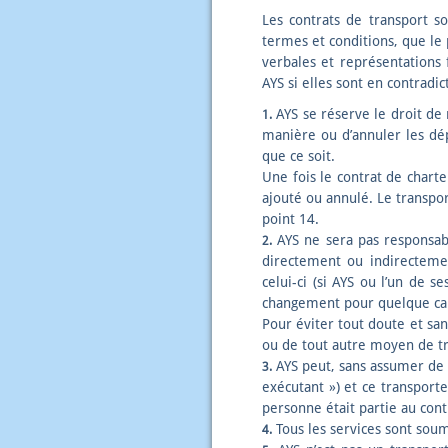
Les contrats de transport so
termes et conditions, que le 
verbales et représentations 
AYS si elles sont en contradi
AYS se réserve le droit de m
1.
manière ou d’annuler les dép
que ce soit.
Une fois le contrat de charte
ajouté ou annulé. Le transport
point 14.
AYS ne sera pas responsab
2.
directement ou indirectemen
celui-ci (si AYS ou l’un de 
changement pour quelque cau
Pour éviter tout doute et san
ou de tout autre moyen de tr
AYS peut, sans assumer de r
3.
exécutant ») et ce transpor
personne était partie au cont
Tous les services sont sou
4.