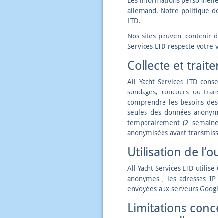
Les informations personnelles
allemand. Notre politique d
LTD.
Nos sites peuvent contenir de
Services LTD respecte votre v
Collecte et trai
All Yacht Services LTD conse
sondages, concours ou trans
comprendre les besoins des c
seules des données anonymis
temporairement (2 semaines
anonymisées avant transmissi
Utilisation de l’
All Yacht Services LTD utili
anonymes ; les adresses IP
envoyées aux serveurs Google
Limitations conce