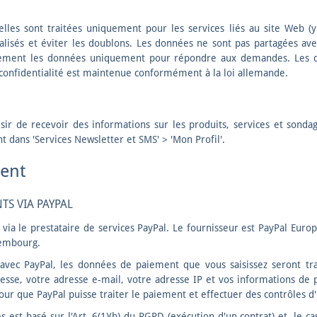
lles sont traitées uniquement pour les services liés au site Web (y 
nalisés et éviter les doublons. Les données ne sont pas partagées avec
rement les données uniquement pour répondre aux demandes. Les
a confidentialité est maintenue conformément à la loi allemande.
isir de recevoir des informations sur les produits, services et sond
 dans 'Services Newsletter et SMS' > 'Mon Profil'.
ent
TS VIA PAYPAL
a le prestataire de services PayPal. Le fournisseur est PayPal Europe 
xembourg.
 avec PayPal, les données de paiement que vous saisissez seront tr
esse, votre adresse e-mail, votre adresse IP et vos informations de
ur que PayPal puisse traiter le paiement et effectuer des contrôles d'i
est basé sur l'Art. 6(1)(b) du RGPD (exécution d'un contrat) et, le cas 