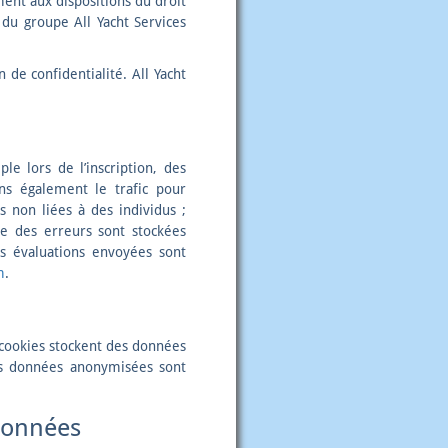
ment aux dispositions du droit
du groupe All Yacht Services
 de confidentialité. All Yacht
le lors de l’inscription, des
ons également le trafic pour
s non liées à des individus ;
se des erreurs sont stockées
s évaluations envoyées sont
m
.
 cookies stockent des données
es données anonymisées sont
 données