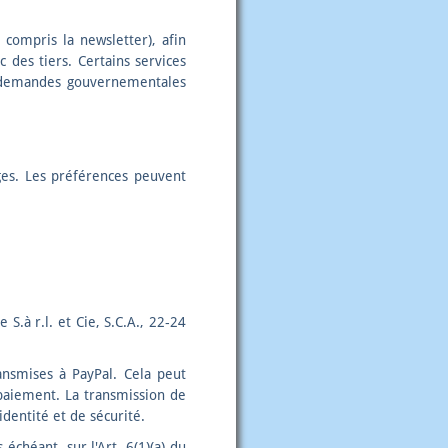
compris la newsletter), afin
 des tiers. Certains services
 demandes gouvernementales
ages. Les préférences peuvent
S.à r.l. et Cie, S.C.A., 22‑24
ansmises à PayPal. Cela peut
 paiement. La transmission de
dentité et de sécurité.
échéant, sur l'Art. 6(1)(a) du