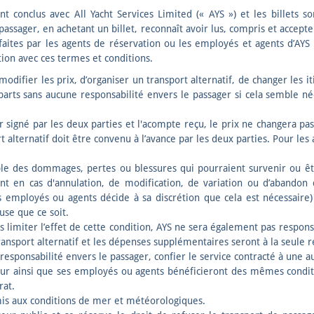
nt conclus avec All Yacht Services Limited (« AYS ») et les billets 
passager, en achetant un billet, reconnaît avoir lus, compris et accep
faites par les agents de réservation ou les employés et agents d’AY
ction avec ces termes et conditions.
odifier les prix, d’organiser un transport alternatif, de changer les it
arts sans aucune responsabilité envers le passager si cela semble n
r signé par les deux parties et l'acompte reçu, le prix ne changera pas
 alternatif doit être convenu à l’avance par les deux parties. Pour les 
le des dommages, pertes ou blessures qui pourraient survenir ou ê
t en cas d'annulation, de modification, de variation ou d’abandon
ses employés ou agents décide à sa discrétion que cela est nécessaire
se que ce soit.
s limiter l’effet de cette condition, AYS ne sera également pas respo
ansport alternatif et les dépenses supplémentaires seront à la seule r
esponsabilité envers le passager, confier le service contracté à une a
teur ainsi que ses employés ou agents bénéficieront des mêmes condi
rat.
mis aux conditions de mer et météorologiques.