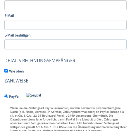
E-Mail
E-Mail bestätigen
DETAILS RECHNUNGSEMPFÄNGER
Wie oben
ZAHLWEISE
PayPal
Wenn Sie die Zahlungsart PayPal auswählen, werden bestimmte personenbezogene
Daten (z. B. Name, Adresse, IP-Adresse, Zahlungsinformationen) an PayPal Europe S.à
r.l. et Cie, S.C.A., 22‑24 Boulevard Royal, L-2449 Luxemburg, übermittelt. Die
Datenübermittlung ist erforderlich, damit PayPal Ihre Identität prüfen, Zahlungen
abwickeln und Betrugsprävention betreiben kann. Mit Auswahl dieser Zahlungsart
willigen Sie gemäß Art. 6 Abs. 1 lit. a DSGVO in die Übermittlung und Verarbeitung Ihrer
Daten durch PayPal ein. Weitere Informationen finden Sie in unserer